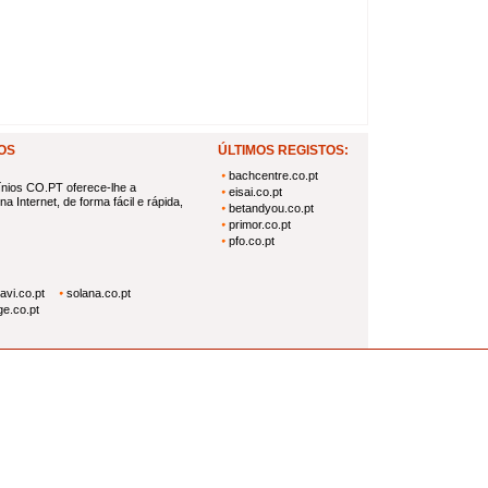
OS
ÚLTIMOS REGISTOS:
bachcentre.co.pt
nios CO.PT oferece-lhe a
eisai.co.pt
a Internet, de forma fácil e rápida,
betandyou.co.pt
primor.co.pt
pfo.co.pt
vi.co.pt
solana.co.pt
e.co.pt