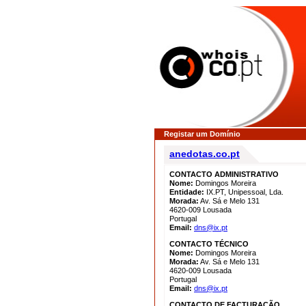
Registar um Domínio
anedotas.co.pt
CONTACTO ADMINISTRATIVO
Nome:
Domingos Moreira
Entidade:
IX.PT, Unipessoal, Lda.
Morada:
Av. Sá e Melo 131
4620-009 Lousada
Portugal
Email:
dns@ix.pt
CONTACTO TÉCNICO
Nome:
Domingos Moreira
Morada:
Av. Sá e Melo 131
4620-009 Lousada
Portugal
Email:
dns@ix.pt
CONTACTO DE FACTURAÇÃO