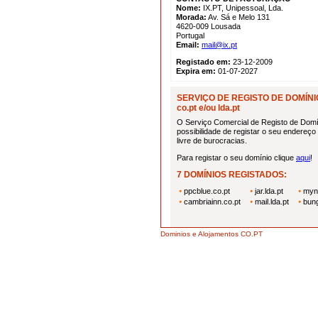
Nome:
IX.PT, Unipessoal, Lda.
Morada:
Av. Sá e Melo 131
4620-009 Lousada
Portugal
Email:
mail@ix.pt
Registado em:
23-12-2009
Expira em:
01-07-2027
SERVIÇO DE REGISTO DE DOMÍNI
co.pt e/ou lda.pt
O Serviço Comercial de Registo de Domí
possibilidade de registar o seu endereço n
livre de burocracias.
Para registar o seu domínio clique
aqui
!
7 DOMÍNIOS REGISTADOS:
ppcblue.co.pt
jar.lda.pt
myna
cambriainn.co.pt
mail.lda.pt
bung
Dominios e Alojamentos CO.PT