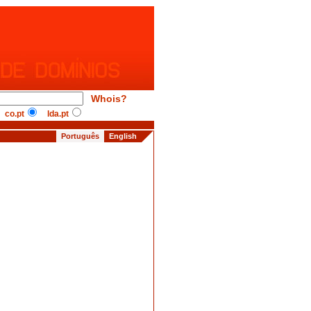
Whois?
co.pt
lda.pt
Português
English