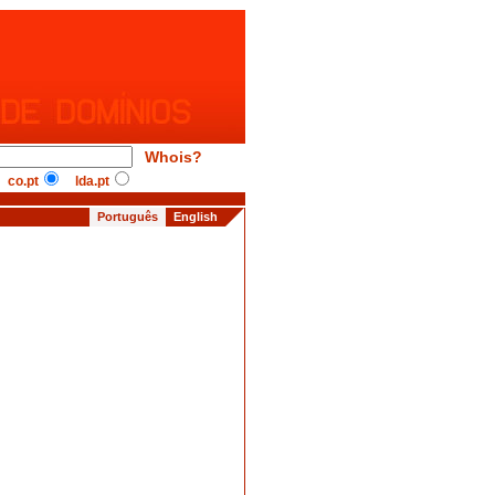
Whois?
co.pt
lda.pt
Português
English