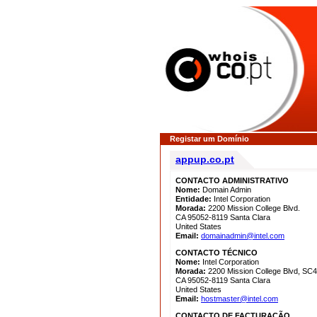
Registar um Domínio
appup.co.pt
CONTACTO ADMINISTRATIVO
Nome:
Domain Admin
Entidade:
Intel Corporation
Morada:
2200 Mission College Blvd.
CA 95052-8119 Santa Clara
United States
Email:
domainadmin@intel.com
CONTACTO TÉCNICO
Nome:
Intel Corporation
Morada:
2200 Mission College Blvd, SC
CA 95052-8119 Santa Clara
United States
Email:
hostmaster@intel.com
CONTACTO DE FACTURAÇÃO