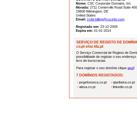
Nome:
CSC Corporate Domains, Inc
Morada:
2711 Centerville Road Suite 400
19808 Wilmington, DE
United States
Email:
cctld-billing@cscinfo.com
Registado em:
23-12-2009
Expira em:
01-01-2014
SERVIÇO DE REGISTO DE DOMÍNI
co.pt e/ou lda.pt
O Serviço Comercial de Registo de Domí
possibilidade de registar o seu endereço n
livre de burocracias.
Para registar o seu domínio clique
aqui
!
7 DOMÍNIOS REGISTADOS:
jorgefonseca.co.pt
qtaribeira.co.pt
alexa.co.pt
linkedin.co.pt