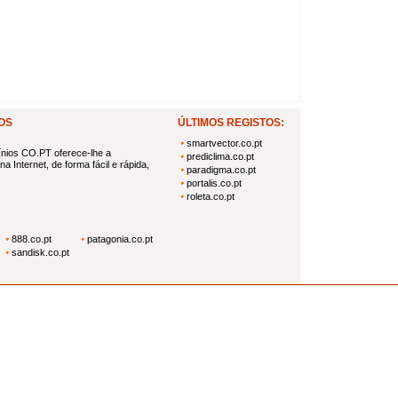
OS
ÚLTIMOS REGISTOS:
smartvector.co.pt
nios CO.PT oferece-lhe a
prediclima.co.pt
a Internet, de forma fácil e rápida,
paradigma.co.pt
portalis.co.pt
roleta.co.pt
888.co.pt
patagonia.co.pt
sandisk.co.pt