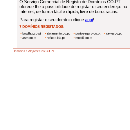
O Serviço Comercial de Registo de Domínios CO.PT
oferece-lhe a possibilidade de registar o seu endereço na
Internet, de forma fácil e rápida, livre de burocracias.
Para registar o seu domínio clique
aqui
!
7 DOMÍNIOS REGISTADOS:
bowflex.co.pt
alojamento.co.pt
portoseguro.co.pt
seiva.co.pt
asm.co.pt
reflexo.lda.pt
mobil1.co.pt
Dominios e Alojamentos CO.PT