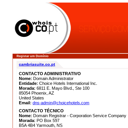
Registar um Domínio
cambriasuite.co.pt
CONTACTO ADMINISTRATIVO
Nome:
Domain Administrator
Entidade:
Choice Hotels International Inc.
Morada:
6811 E. Mayo Blvd., Ste 100
85054 Phoenix, AZ
United States
Email:
dns-admin@choicehotels.com
CONTACTO TÉCNICO
Nome:
Domain Registrar - Corporation Service Company
Morada:
PO Box 597
B5A 4B4 Yarmouth, NS