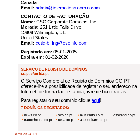
Canada
Email:
admin@internationaladmin.com
CONTACTO DE FACTURAÇÃO
Nome:
CSC Corporate Domains, Inc
Morada:
251 Little Falls Drive
19808 Wilmington, DE
United States
Email:
cctld-billing@cscinfo.com
Registado em:
05-01-2005
Expira em:
01-02-2020
SERVIÇO DE REGISTO DE DOMÍNIOS
co.pt e/ou lda.pt
O Serviço Comercial de Registo de Domínios CO.PT
oferece-lhe a possibilidade de registar o seu endereço na
Internet, de forma fácil e rápida, livre de burocracias.
Para registar o seu domínio clique
aqui
!
7 DOMÍNIOS REGISTADOS:
news.co.pt
seo.co.pt
musicarts.co.pt
essential.co.pt
tractorhouse.co.pt
tesla.co.pt
acessobank.co.pt
Dominios CO.PT