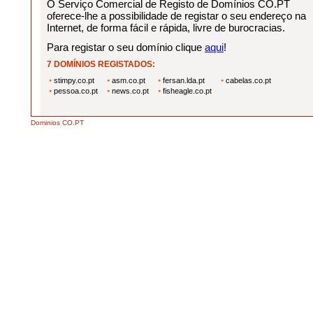
O Serviço Comercial de Registo de Domínios CO.PT
oferece-lhe a possibilidade de registar o seu endereço na
Internet, de forma fácil e rápida, livre de burocracias.
Para registar o seu domínio clique
aqui
!
7 DOMÍNIOS REGISTADOS:
stimpy.co.pt
asm.co.pt
fersan.lda.pt
cabelas.co.pt
pessoa.co.pt
news.co.pt
fisheagle.co.pt
Dominios CO.PT