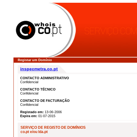
Registar um Domínio
inspecmetra.co.pt
CONTACTO ADMINISTRATIVO
Confidencial
CONTACTO TÉCNICO
Confidencial
CONTACTO DE FACTURAÇÃO
Confidencial
Registado em:
13-06-2006
Expira em:
01-07-2015
SERVIÇO DE REGISTO DE DOMÍNIOS
co.pt e/ou lda.pt