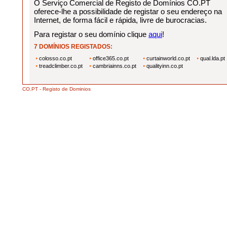
O Serviço Comercial de Registo de Domínios CO.PT
oferece-lhe a possibilidade de registar o seu endereço na
Internet, de forma fácil e rápida, livre de burocracias.
Para registar o seu domínio clique
aqui
!
7 DOMÍNIOS REGISTADOS:
colosso.co.pt
office365.co.pt
curtainworld.co.pt
qual.lda.pt
treadclimber.co.pt
cambriainns.co.pt
qualityinn.co.pt
CO.PT - Registo de Dominios