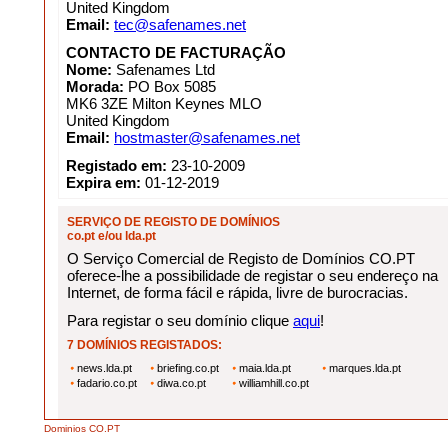
United Kingdom
Email:
tec@safenames.net
CONTACTO DE FACTURAÇÃO
Nome:
Safenames Ltd
Morada:
PO Box 5085
MK6 3ZE Milton Keynes MLO
United Kingdom
Email:
hostmaster@safenames.net
Registado em:
23-10-2009
Expira em:
01-12-2019
SERVIÇO DE REGISTO DE DOMÍNIOS
co.pt e/ou lda.pt
O Serviço Comercial de Registo de Domínios CO.PT
oferece-lhe a possibilidade de registar o seu endereço na
Internet, de forma fácil e rápida, livre de burocracias.
Para registar o seu domínio clique
aqui
!
7 DOMÍNIOS REGISTADOS:
news.lda.pt
briefing.co.pt
maia.lda.pt
marques.lda.pt
fadario.co.pt
diwa.co.pt
williamhill.co.pt
Dominios CO.PT