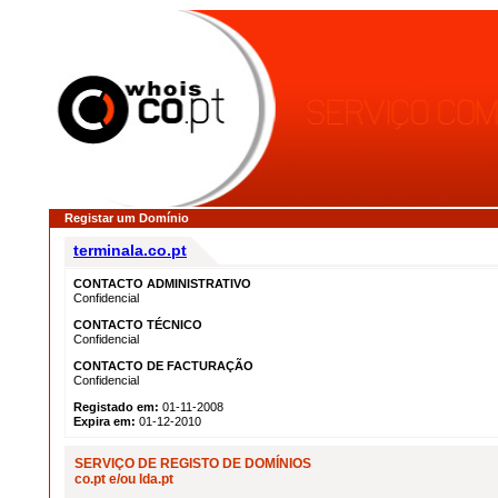
Registar um Domínio
terminala.co.pt
CONTACTO ADMINISTRATIVO
Confidencial
CONTACTO TÉCNICO
Confidencial
CONTACTO DE FACTURAÇÃO
Confidencial
Registado em:
01-11-2008
Expira em:
01-12-2010
SERVIÇO DE REGISTO DE DOMÍNIOS
co.pt e/ou lda.pt