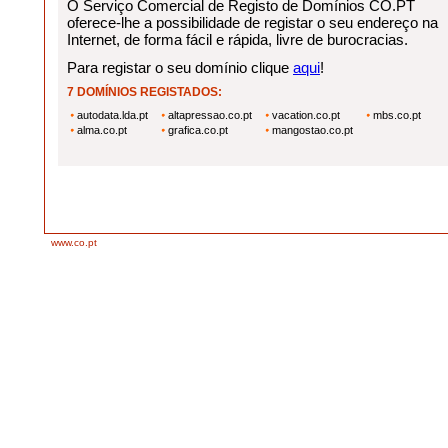
O Serviço Comercial de Registo de Domínios CO.PT
oferece-lhe a possibilidade de registar o seu endereço na
Internet, de forma fácil e rápida, livre de burocracias.
Para registar o seu domínio clique
aqui
!
7 DOMÍNIOS REGISTADOS:
autodata.lda.pt
altapressao.co.pt
vacation.co.pt
mbs.co.pt
alma.co.pt
grafica.co.pt
mangostao.co.pt
www.co.pt