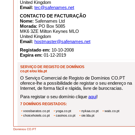
United Kingdom
Email:
tec@safenames.net
CONTACTO DE FACTURAÇÃO
Nome:
Safenames Ltd
Morada:
PO Box 5085
MK6 3ZE Milton Keynes MLO
United Kingdom
Email:
hostmaster@safenames.net
Registado em:
10-10-2008
Expira em:
01-12-2019
SERVIÇO DE REGISTO DE DOMÍNIOS
co.pt e/ou lda.pt
O Serviço Comercial de Registo de Domínios CO.PT
oferece-lhe a possibilidade de registar o seu endereço na
Internet, de forma fácil e rápida, livre de burocracias.
Para registar o seu domínio clique
aqui
!
7 DOMÍNIOS REGISTADOS:
voosbaratos.co.pt
yoga.co.pt
nykaa.co.pt
wais.co.pt
choicehotels.co.pt
casinos.co.pt
oie.lda.pt
Dominios CO.PT