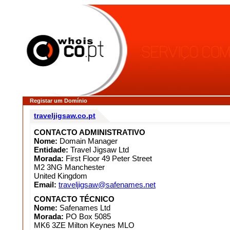
Registar um Domínio
traveljigsaw.co.pt
CONTACTO ADMINISTRATIVO
Nome:
Domain Manager
Entidade:
Travel Jigsaw Ltd
Morada:
First Floor 49 Peter Street
M2 3NG Manchester
United Kingdom
Email:
traveljigsaw@safenames.net
CONTACTO TÉCNICO
Nome:
Safenames Ltd
Morada:
PO Box 5085
MK6 3ZE Milton Keynes MLO